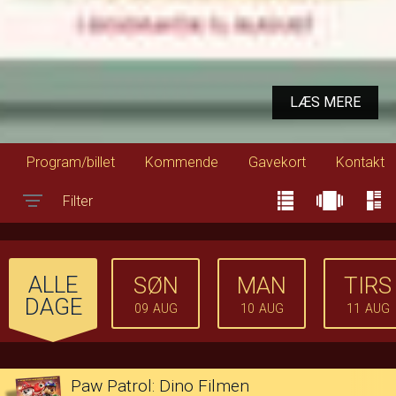
LÆS MERE
Program/billet
Kommende
Gavekort
Kontakt
Filter
Toggle navigation
ALLE
SØN
MAN
TIRS
DAGE
09
AUG
10
AUG
11
AUG
Paw Patrol: Dino Filmen