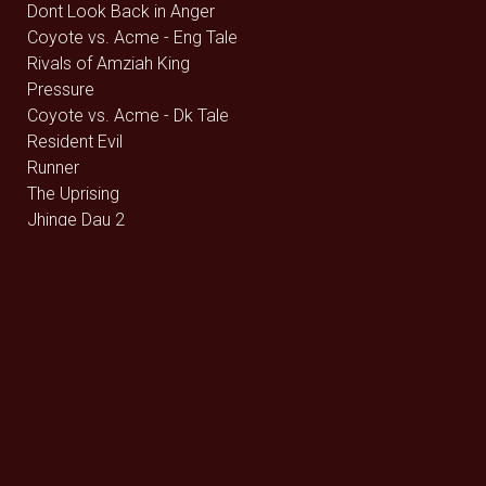
Dont Look Back in Anger
Coyote vs. Acme - Eng Tale
Rivals of Amziah King
Pressure
Coyote vs. Acme - Dk Tale
Resident Evil
Runner
The Uprising
Jhinge Dau 2
Avengers: Endgame (rerelease) - 2D
Avengers: Endgame (rerelease) - 3D
Brohr
Dobbeltfejl
Monsterfabrikken
Heart of the Beast
LINKIN PARK: UNSHATTER
Digger
Offroad
Betty Ballon