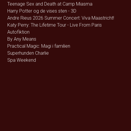
Teenage Sex and Death at Camp Miasma
Harry Potter og de vises sten - 3D
Andre Rieus 2026 Summer Concert: Viva Maastricht!
Katy Perry: The Lifetime Tour - Live From Paris
Autofiktion
By Any Means
Practical Magic: Magi i familien
Superhunden Charlie
Spa Weekend
Dont Look Back in Anger
Coyote vs. Acme - Eng Tale
Rivals of Amziah King
Pressure
Coyote vs. Acme - Dk Tale
Resident Evil
Runner
Jhinge Dau 2
Brohr
Dobbeltfejl