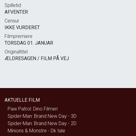
Spilletid
AFVENTER
Censur
IKKE VURDERET
Filmpremiere
TORSDAG 01. JANUAR
Originaltitel
ÆLDRESAGEN / FILM PÅ VEJ
AKTUELLE FILM
Paw Patrol: Dino Filmen
Spider-Man: Brand New Day - 3D
Spider-Man: Brand New Day - 2D
Minions & Monstre - Dk tale