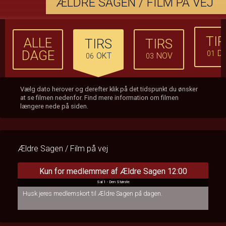
ÆLDRE SAGEN / FILM PÅ VEJ
TI
ALLE
TIRS
TIRS
DAGE
D
01
OKT
NOV
06
03
Vælg dato herover og derefter klik på det tidspunkt du ønsker
at se filmen nedenfor. Find mere information om filmen
længere nede på siden.
Ældre Sagen / Film på vej
Kun for medlemmer af Ældre Sagen 12:00
Sal 1 - Den Største
Husk jeres medlemskort til Ældre Sagen på dagen.