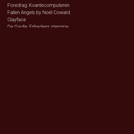
Foredrag: Kvantecomputeren
Fallen Angels by Noël Coward
Clayface
De Gaulle: Frihedens stemme
Foredrag: Kaffe
Momo og tidstyvene - DK Tale
Godzilla Minus Zero
Wild Horse Nine
How to Rob a Bank
Foredrag: Tang
The Hunger Games: Sunrise on the Reaping
Focker In-Law
Hexed - DK Tale
Hexed - Eng Tale
Violent Night 2
Andre Rieus 2026 Christmas Concert: Let It Snow
Katten med Hatten - Dk tale
Katten med Hatten - Eng tale