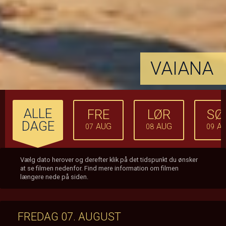
VAIANA
ALLE
FRE
LØR
SØ
DAGE
AUG
AUG
A
07
08
09
Vælg dato herover og derefter klik på det tidspunkt du ønsker
at se filmen nedenfor. Find mere information om filmen
længere nede på siden.
FREDAG 07. AUGUST