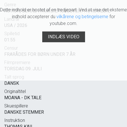
Genre
Dette indhold er hostet af en tredjepart. Ved at vise det eksterne
ACTION, BØRNE-/FAMILIEFILM, EVENTYR, KOMEDIE
indhold accepterer du
vilkårene og betingelserne
for
Land/år
youtube.com.
USA / 2026
Spilletid
INDLÆS VIDEO
01:55
Censur
FRARÅDES FOR BØRN UNDER 7 ÅR
Filmpremiere
TORSDAG 09. JULI
Talt sprog
DANSK
Originaltitel
MOANA - DK TALE
Skuespillere
DANSKE STEMMER
Instruktion
THOMAS KAIL