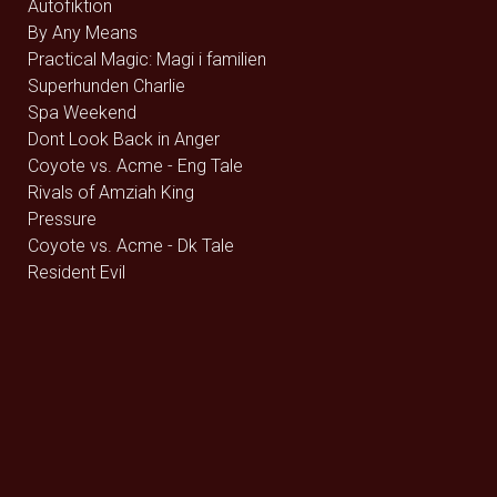
Autofiktion
By Any Means
Practical Magic: Magi i familien
Superhunden Charlie
Spa Weekend
Dont Look Back in Anger
Coyote vs. Acme - Eng Tale
Rivals of Amziah King
Pressure
Coyote vs. Acme - Dk Tale
Resident Evil
Runner
The Uprising
Jhinge Dau 2
Brohr
Dobbeltfejl
Monsterfabrikken
Heart of the Beast
Avengers: Endgame (rerelease) - 2D