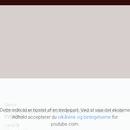
Genre
Dette indhold er hostet af en tredjepart. Ved at vise det eksterne
ACTION, ANIMATION/TEGNEFILM, BØRNE-/FAMILIEFILM,
EVENTYR
indhold accepterer du
vilkårene og betingelserne
for
youtube.com.
Land/år