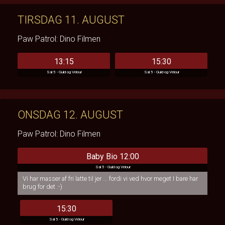
TIRSDAG 11. AUGUST
Paw Patrol: Dino Filmen
13:15
15:30
Sal 5 - Guld og Velour
Sal 5 - Guld og Velour
ONSDAG 12. AUGUST
Paw Patrol: Dino Filmen
Baby Bio 12:00
Sal 5 - Guld og Velour
Vi har masser af fri latte til jer ... fordi vi ved hvor meget I bare har
brug for det :-)
15:30
Sal 5 - Guld og Velour