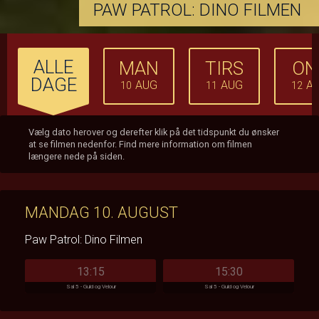
PAW PATROL: DINO FILMEN
ALLE
MAN
TIRS
ON
DAGE
AUG
AUG
A
10
11
12
Vælg dato herover og derefter klik på det tidspunkt du ønsker
at se filmen nedenfor. Find mere information om filmen
længere nede på siden.
MANDAG 10. AUGUST
Paw Patrol: Dino Filmen
13:15
15:30
Sal 5 - Guld og Velour
Sal 5 - Guld og Velour