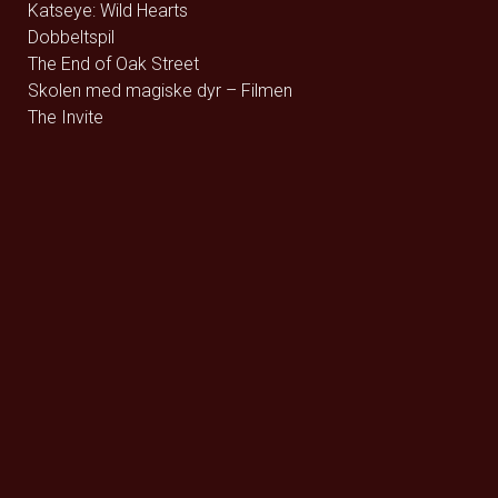
Katseye: Wild Hearts
Dobbeltspil
The End of Oak Street
Skolen med magiske dyr – Filmen
The Invite
De Gaulle: Modstandens Pris
CORTIS PUT YOUR PHONE DOWN LIVE VIEWING
Vishwanath and Sons
EPiC: Elvis Presley in Concert
Dobbeltspil - Dk undertekster
Mutiny
Insidious: Out of the Further
Im Game
Khalifa
Spirillen
GHOST: 2 Big To Rig
Nøjsomheden
The Dog Stars
One Night Only