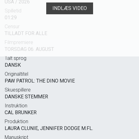
USA / 2026
INDLÆS VIDEO
Spilletid
01:29
Censur
TILLADT FOR ALLE
Filmpremiere
TORSDAG 06. AUGUST
Talt sprog
DANSK
Originaltitel
PAW PATROL: THE DINO MOVIE
Skuespillere
DANSKE STEMMER
Instruktion
CAL BRUNKER
Produktion
LAURA CLUNIE, JENNIFER DODGE M.FL.
Manuskript