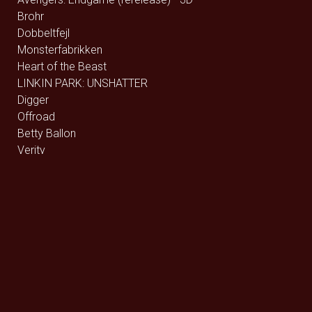
Brohr
Dobbeltfejl
Monsterfabrikken
Heart of the Beast
LINKIN PARK: UNSHATTER
Digger
Offroad
Betty Ballon
Verity
Ældre Sagen / Film på vej
Foredrag: Med havets kæmper på jagt
Queen Budapest
F for Får 3 - Et monster på bondegården
Den glemte ø - DK Tale
Den glemte ø - Eng Tale
Den store diamantjagt
Street Fighter
Whalefall