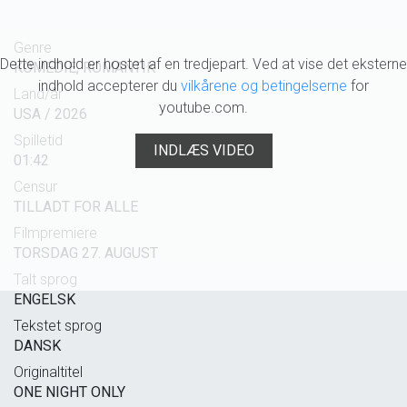
Genre
Dette indhold er hostet af en tredjepart. Ved at vise det eksterne
KOMEDIE, ROMANTIK
indhold accepterer du
vilkårene og betingelserne
for
Land/år
youtube.com.
USA / 2026
Spilletid
INDLÆS VIDEO
01:42
Censur
TILLADT FOR ALLE
Filmpremiere
TORSDAG 27. AUGUST
Talt sprog
ENGELSK
Tekstet sprog
DANSK
Originaltitel
ONE NIGHT ONLY