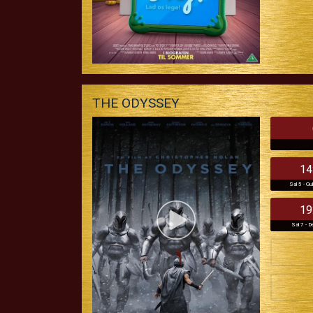
THE ODYSSEY
14
Sal 5 - Gu
19
Sal 7 - D