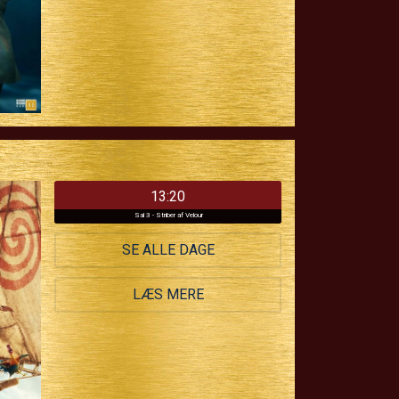
13:20
Sal 3 - Striber af Velour
SE ALLE DAGE
LÆS MERE