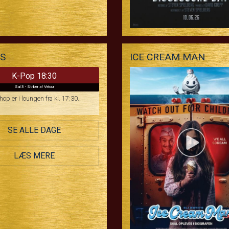
AS
ICE CREAM MAN
K-Pop 18:30
Sal 3 - Striber af Velour
op er i loungen fra kl. 17:30.
SE ALLE DAGE
LÆS MERE