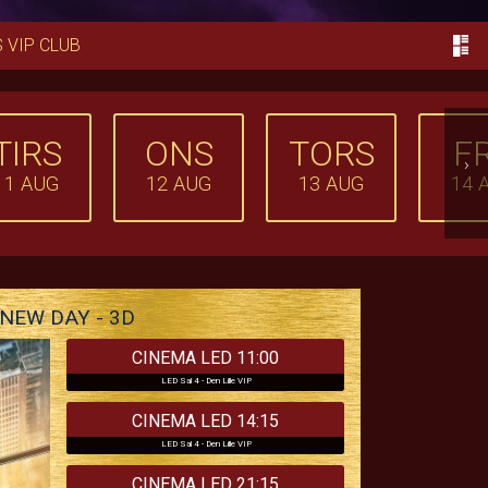
 VIP CLUB
TIRS
ONS
TORS
F
›
11
AUG
12
AUG
13
AUG
14
NEW DAY - 3D
CINEMA LED 11:00
LED Sal 4 - Den Lille VIP
CINEMA LED 14:15
LED Sal 4 - Den Lille VIP
CINEMA LED 21:15