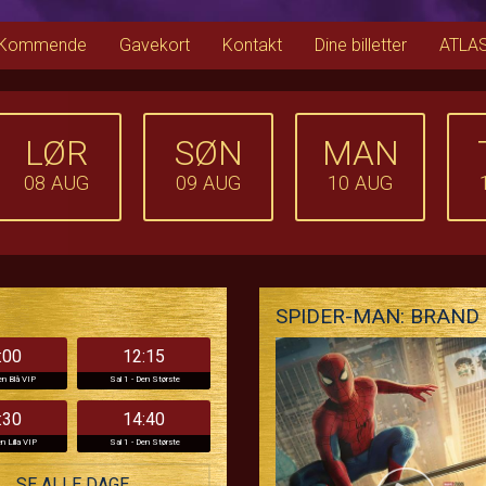
Kommende
Gavekort
Kontakt
Dine billetter
ATLAS
LØR
SØN
MAN
08
AUG
09
AUG
10
AUG
SPIDER-MAN: BRAND 
:00
12:15
en Blå VIP
Sal 1 - Den Største
:30
14:40
n Lilla VIP
Sal 1 - Den Største
SE ALLE DAGE