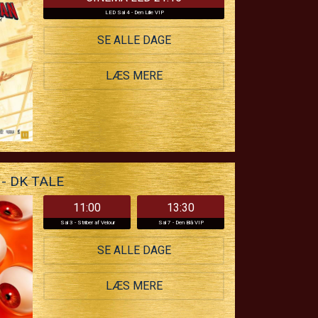
LED Sal 4 - Den Lille VIP
SE ALLE DAGE
LÆS MERE
- DK TALE
11:00
13:30
Sal 3 - Striber af Velour
Sal 7 - Den Blå VIP
SE ALLE DAGE
LÆS MERE