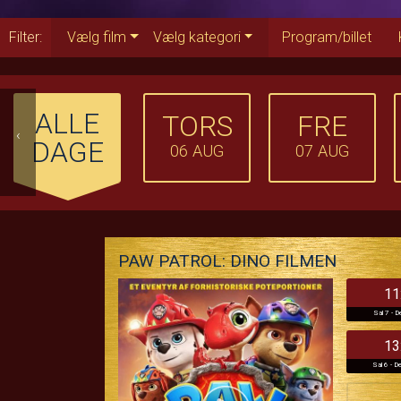
Filter:
Vælg film
Vælg kategori
Program/billet
ALLE
TORS
FRE
‹
DAGE
06
AUG
07
AUG
PAW PATROL: DINO FILMEN
11
Sal 7 - D
13
Sal 6 - De