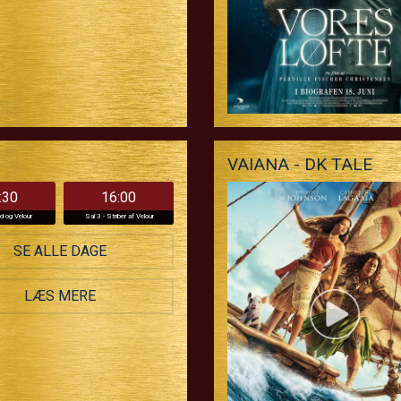
VAIANA - DK TALE
:30
16:00
ld og Velour
Sal 3 - Striber af Velour
SE ALLE DAGE
LÆS MERE