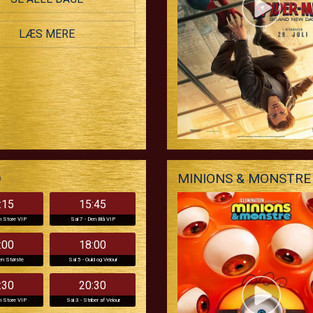
LÆS MERE
D
MINIONS & MONSTRE 
:15
15:45
n Store VIP
Sal 7 - Den Blå VIP
:00
18:00
en Største
Sal 5 - Guld og Velour
:30
20:30
n Store VIP
Sal 3 - Striber af Velour