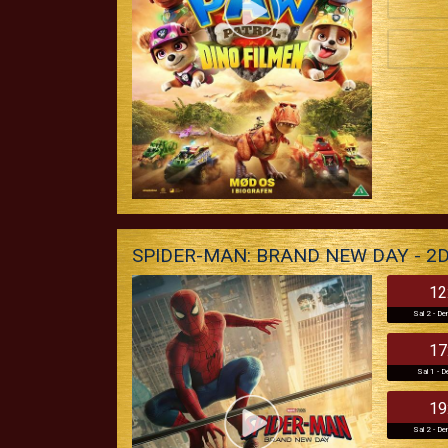
SPIDER-MAN: BRAND NEW DAY - 2
12
Sal 2 - De
17
Sal 1 - D
19
Sal 2 - De