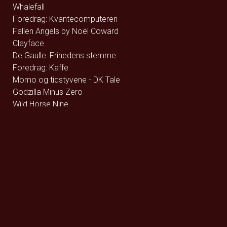
Whalefall
Foredrag: Kvantecomputeren
Fallen Angels by Noël Coward
Clayface
De Gaulle: Frihedens stemme
Foredrag: Kaffe
Momo og tidstyvene - DK Tale
Godzilla Minus Zero
Wild Horse Nine
How to Rob a Bank
Foredrag: Tang
The Hunger Games: Sunrise on the Reaping
Focker In-Law
Hexed - DK Tale
Hexed - Eng Tale
Violent Night 2
Andre Rieus 2026 Christmas Concert: Let It Snow
Katten med Hatten - Dk tale
Katten med Hatten - Eng tale