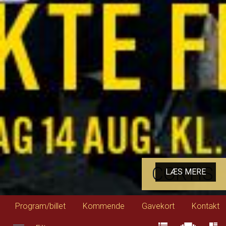
CORTIS
LÆS MERE
Program/billet
Kommende
Gavekort
Kontakt