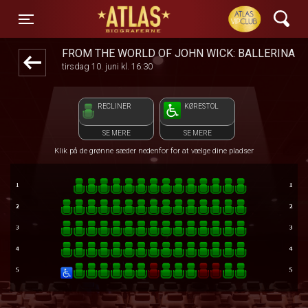
ATLAS Biograferne
front05-temp 092832
Toggle navigation
FROM THE WORLD OF JOHN WICK: BALLERINA
tirsdag 10. juni kl. 16:30
RECLINER
KØRESTOL
SE MERE
SE MERE
Klik på de grønne sæder nedenfor for at vælge dine pladser