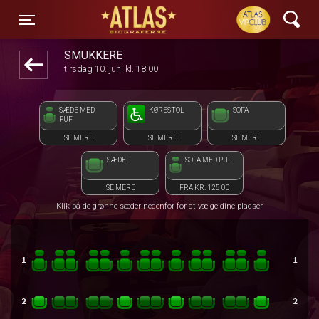
ATLAS Biograferne
front03-cc 104517
Toggle navigation
SMUKKERE
tirsdag 10. juni kl. 18:00
SÆDE MED
KØRESTOL
SOFA
PUF
SE MERE
SE MERE
SE MERE
SÆDE
SOFA MED PUF
SE MERE
FRA KR. 125,00
Klik på de grønne sæder nedenfor for at vælge dine pladser