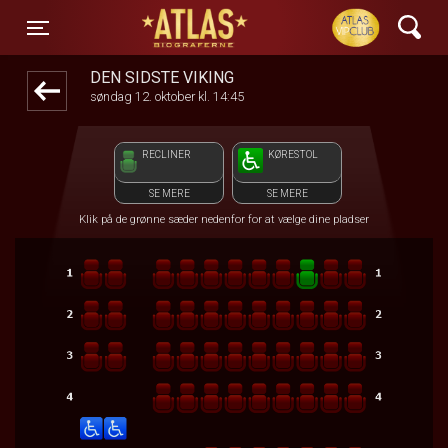
ATLAS Biograferne
1step-front02 065745
Toggle navigation
DEN SIDSTE VIKING
søndag 12. oktober kl. 14:45
RECLINER
KØRESTOL
SE MERE
SE MERE
Klik på de grønne sæder nedenfor for at vælge dine pladser