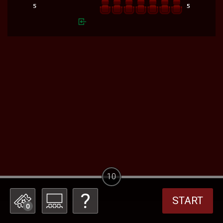
10
START
0