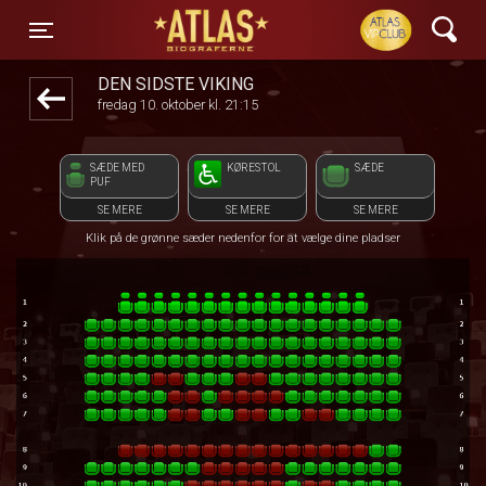
ATLAS Biograferne
1step-front02 042211
Toggle navigation
DEN SIDSTE VIKING
fredag 10. oktober kl. 21:15
SÆDE MED
KØRESTOL
SÆDE
PUF
SE MERE
SE MERE
SE MERE
Klik på de grønne sæder nedenfor for at vælge dine pladser