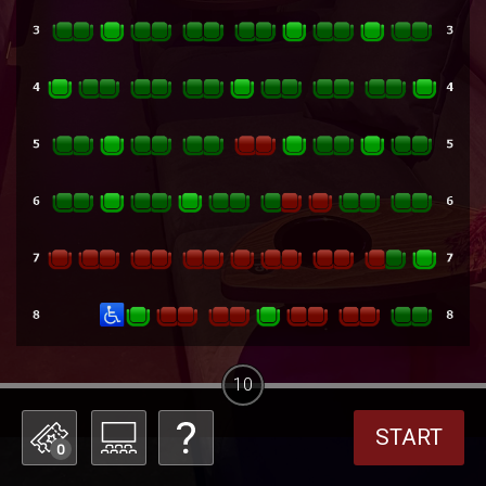
10
START
0