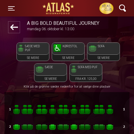
ATLAS Biograferne
front03-cc 034741
Toggle navigation
A BIG BOLD BEAUTIFUL JOURNEY
mandag 06. oktober kl. 13:00
SÆDE MED
KØRESTOL
SOFA
PUF
SE MERE
SE MERE
SE MERE
SÆDE
SOFA MED PUF
SE MERE
FRA KR. 125,00
Klik på de grønne sæder nedenfor for at vælge dine pladser