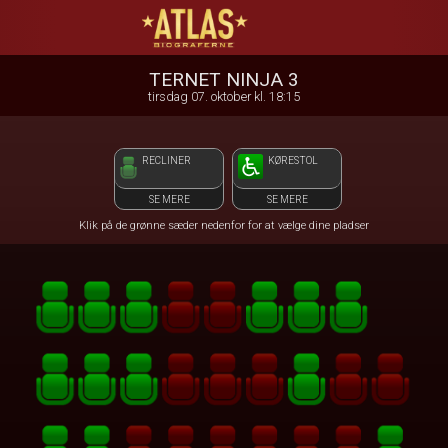
ATLAS Biograferne
front05-temp 020110
TERNET NINJA 3
tirsdag 07. oktober kl. 18:15
RECLINER
KØRESTOL
SE MERE
SE MERE
Klik på de grønne sæder nedenfor for at vælge dine pladser