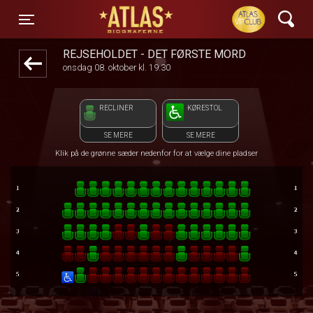
ATLAS Biograferne
front05-temp 124235
Toggle navigation
REJSEHOLDET - DET FØRSTE MORD
onsdag 08. oktober kl. 19:30
RECLINER
KØRESTOL
SE MERE
SE MERE
Klik på de grønne sæder nedenfor for at vælge dine pladser