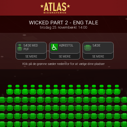
ATLAS Biograferne
front05-temp 111555
WICKED PART 2 - ENG TALE
tirsdag 25. november kl. 14:00
SÆDE MED
KØRESTOL
SÆDE
PUF
SE MERE
SE MERE
SE MERE
Klik på de grønne sæder nedenfor for at vælge dine pladser