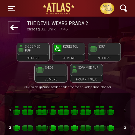
ATLAS Biograferne
1step-front02 011638
Toggle navigation
THE DEVIL WEARS PRADA 2
onsdag 03. juni kl. 17:45
SÆDE MED
KØRESTOL
SOFA
PUF
SE MERE
SE MERE
SE MERE
SÆDE
SOFA MED PUF
SE MERE
FRA KR. 140,00
Klik på de grønne sæder nedenfor for at vælge dine pladser