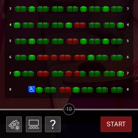
10
START
0