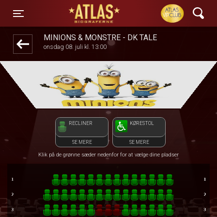
ATLAS Biograferne
1step-front02 075459
Toggle navigation
MINIONS & MONSTRE - DK TALE
onsdag 08. juli kl. 13:00
RECLINER
KØRESTOL
SE MERE
SE MERE
Klik på de grønne sæder nedenfor for at vælge dine pladser