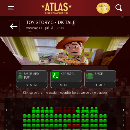
ATLAS Biograferne
front05-temp 030736
Toggle navigation
TOY STORY 5 - DK TALE
onsdag 08. juli kl. 17:00
SÆDE MED
KØRESTOL
SÆDE
PUF
SE MERE
SE MERE
SE MERE
Klik på de grønne sæder nedenfor for at vælge dine pladser