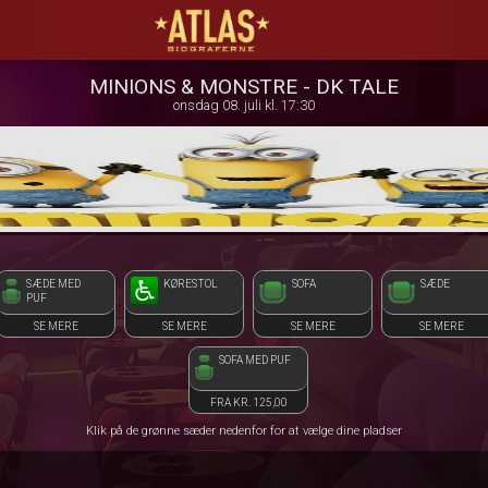
ATLAS Biograferne
1step-front02 032308
MINIONS & MONSTRE - DK TALE
onsdag 08. juli kl. 17:30
SÆDE MED
KØRESTOL
SOFA
SÆDE
PUF
SE MERE
SE MERE
SE MERE
SE MERE
SOFA MED PUF
FRA KR. 125,00
Klik på de grønne sæder nedenfor for at vælge dine pladser