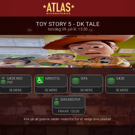
ATLAS Biograferne
1step-front02 113949
TOY STORY 5 - DK TALE
torsdag 09. juli kl. 13:30
SÆDE MED
KØRESTOL
SOFA
SÆDE
PUF
SE MERE
SE MERE
SE MERE
SE MERE
SOFA MED PUF
FRA KR. 125,00
Klik på de grønne sæder nedenfor for at vælge dine pladser