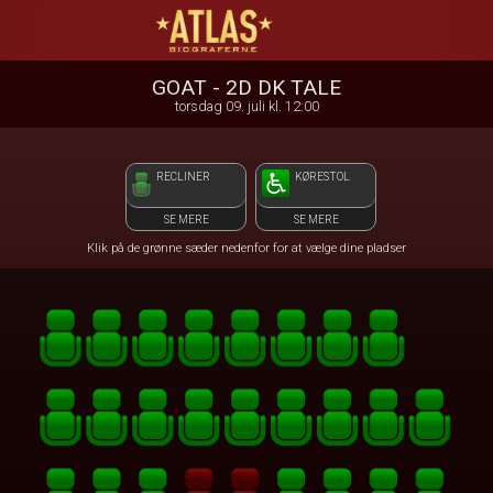
ATLAS Biograferne
1step-front02 093510
GOAT - 2D DK TALE
torsdag 09. juli kl. 12:00
RECLINER
KØRESTOL
SE MERE
SE MERE
Klik på de grønne sæder nedenfor for at vælge dine pladser