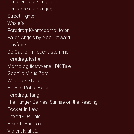
Den glemte ø - Eng Tale
Den store diamantjagt
Street Fighter
Whalefall
Foredrag: Kvantecomputeren
Fallen Angels by Noël Coward
Clayface
De Gaulle: Frihedens stemme
Foredrag: Kaffe
Momo og tidstyvene - DK Tale
Godzilla Minus Zero
Wild Horse Nine
How to Rob a Bank
Foredrag: Tang
The Hunger Games: Sunrise on the Reaping
Focker In-Law
Hexed - DK Tale
Hexed - Eng Tale
Violent Night 2