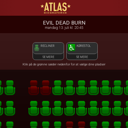
ATLAS Biograferne
front03-cc 065846
EVIL DEAD BURN
mandag 13. juli kl. 20:45
RECLINER
KØRESTOL
SE MERE
SE MERE
Klik på de grønne sæder nedenfor for at vælge dine pladser