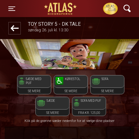
ATLAS Biograferne
front05-temp 083740
Toggle navigation
TOY STORY 5 - DK TALE
søndag 26. juli kl. 13:30
SÆDE MED
KØRESTOL
SOFA
PUF
SE MERE
SE MERE
SE MERE
SÆDE
SOFA MED PUF
SE MERE
FRA KR. 125,00
Klik på de grønne sæder nedenfor for at vælge dine pladser