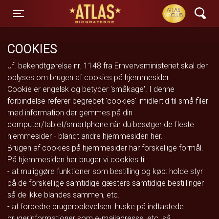
ATLAS Biograferne
Toggle navigation
COOKIES
Jf. bekendtgørelse nr. 1148 fra Erhvervsministeriet skal der
oplyses om brugen af cookies på hjemmesider.
Cookie er engelsk og betyder 'småkage'. I denne
forbindelse referer begrebet 'cookies' imidlertid til små filer
med information der gemmes på din
computer/tablet/smartphone når du besøger de fleste
hjemmesider - blandt andre hjemmesiden her.
Brugen af cookies på hjemmesider har forskellige formål.
På hjemmesiden her bruger vi cookies til:
- at muliggøre funktioner som bestilling og køb: holde styr
på de forskellige samtidige gæsters samtidige bestillinger
så de ikke blandes sammen, etc.
- at forbedre brugeroplevelsen: huske på indtastede
brugerinformationer som e-mailadresse, etc. så