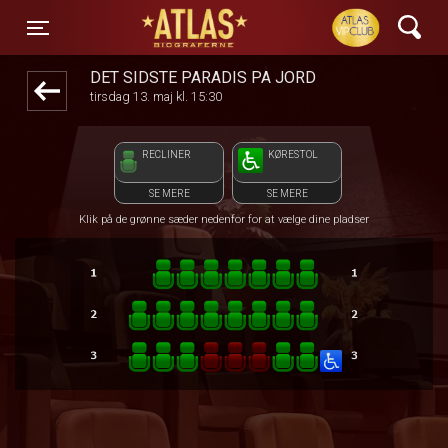
ATLAS Biograferne
front05-temp 112832
Toggle navigation
DET SIDSTE PARADIS PÅ JORD
tirsdag 13. maj kl. 15:30
RECLINER
KØRESTOL
SE MERE
SE MERE
Klik på de grønne sæder nedenfor for at vælge dine pladser