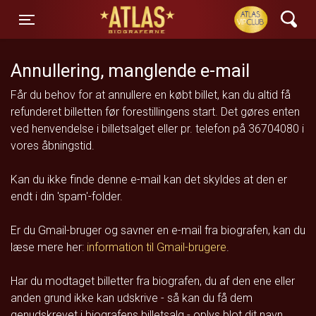
ATLAS Biograferne
Toggle navigation
Annullering, manglende e-mail
Får du behov for at annullere en købt billet, kan du altid få
refunderet billetten før forestillingens start. Det gøres enten
ved henvendelse i billetsalget eller pr. telefon på 36704080 i
vores åbningstid.
Kan du ikke finde denne e-mail kan det skyldes at den er
endt i din 'spam'-folder.
Er du Gmail-bruger og savner en e-mail fra biografen, kan du
læse mere her:
information til Gmail-brugere
.
Har du modtaget billetter fra biografen, du af den ene eller
anden grund ikke kan udskrive - så kan du få dem
genudskrevet i biografens billetsalg - oplys blot dit navn