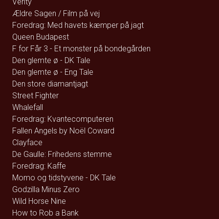
Verity
Ældre Sagen / Film på vej
Foredrag: Med havets kæmper på jagt
Queen Budapest
F for Får 3 - Et monster på bondegården
Den glemte ø - DK Tale
Den glemte ø - Eng Tale
Den store diamantjagt
Street Fighter
Whalefall
Foredrag: Kvantecomputeren
Fallen Angels by Noël Coward
Clayface
De Gaulle: Frihedens stemme
Foredrag: Kaffe
Momo og tidstyvene - DK Tale
Godzilla Minus Zero
Wild Horse Nine
How to Rob a Bank