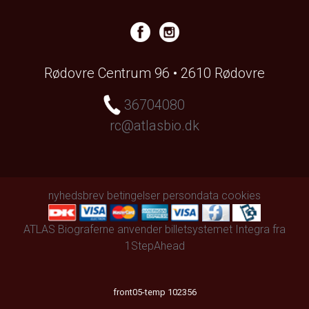
Rødovre Centrum 96 • 2610 Rødovre
36704080
rc@atlasbio.dk
nyhedsbrev
betingelser
persondata
cookies
ATLAS Biograferne anvender
billetsystemet Integra
fra
1StepAhead
front05-temp 102356