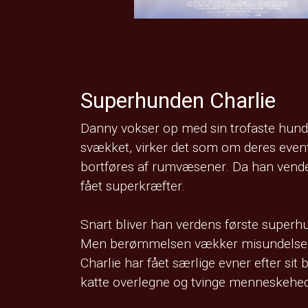
Superhunden Charlie
Danny vokser op med sin trofaste hund
svækket, virker det som om deres eventy
bortføres af rumvæsener. Da han vender
fået superkræfter.
Snart bliver han verdens første superhun
Men berømmelsen vækker misundelse h
Charlie har fået særlige evner efter si
katte overlegne og tvinge menneskehede