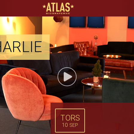
ATLAS Biograferne
ARLIE
TORS
10
SEP