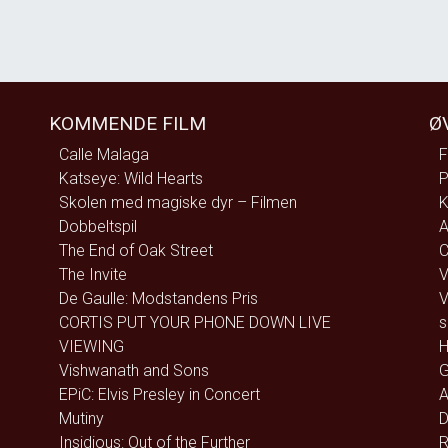
KOMMENDE FILM
Ø
Calle Malaga
F
Katseye: Wild Hearts
P
Skolen med magiske dyr – Filmen
K
Dobbeltspil
A
The End of Oak Street
C
The Invite
V
De Gaulle: Modstandens Pris
V
CORTIS PUT YOUR PHONE DOWN LIVE
s
VIEWING
H
Vishwanath and Sons
G
EPiC: Elvis Presley in Concert
A
Mutiny
D
Insidious: Out of the Further
R