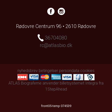
Rødovre Centrum 96 • 2610 Rødovre
36704080
rc@atlasbio.dk
nyhedsbrev
betingelser
persondata
cookies
ATLAS Biograferne anvender
billetsystemet Integra
fra
1StepAhead
front05-temp 074539