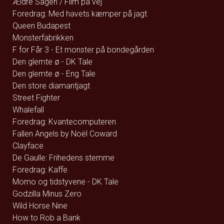
Ældre Sagen / Film på vej
Foredrag: Med havets kæmper på jagt
Queen Budapest
Monsterfabrikken
F for Får 3 - Et monster på bondegården
Den glemte ø - DK Tale
Den glemte ø - Eng Tale
Den store diamantjagt
Street Fighter
Whalefall
Foredrag: Kvantecomputeren
Fallen Angels by Noël Coward
Clayface
De Gaulle: Frihedens stemme
Foredrag: Kaffe
Momo og tidstyvene - DK Tale
Godzilla Minus Zero
Wild Horse Nine
How to Rob a Bank