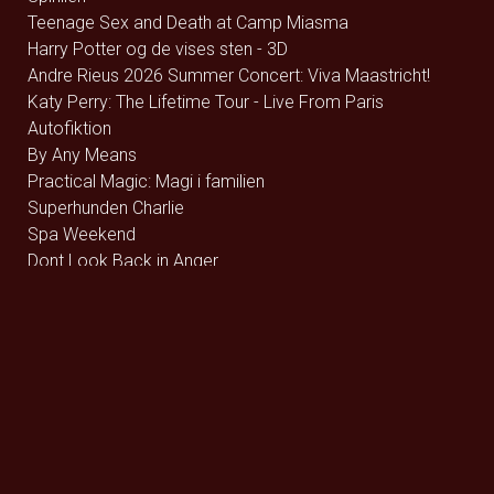
Teenage Sex and Death at Camp Miasma
Harry Potter og de vises sten - 3D
Andre Rieus 2026 Summer Concert: Viva Maastricht!
Katy Perry: The Lifetime Tour - Live From Paris
Autofiktion
By Any Means
Practical Magic: Magi i familien
Superhunden Charlie
Spa Weekend
Dont Look Back in Anger
Coyote vs. Acme - Eng Tale
Rivals of Amziah King
Pressure
Coyote vs. Acme - Dk Tale
Resident Evil
Runner
The Uprising
Jhinge Dau 2