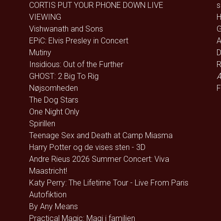
CORTIS PUT YOUR PHONE DOWN LIVE
s
VIEWING
H
Vishwanath and Sons
G
EPiC: Elvis Presley in Concert
A
Mutiny
D
Insidious: Out of the Further
R
GHOST: 2 Big To Rig
Æ
Nøjsomheden
F
The Dog Stars
One Night Only
Spirillen
Teenage Sex and Death at Camp Miasma
Harry Potter og de vises sten - 3D
Andre Rieus 2026 Summer Concert: Viva
Maastricht!
Katy Perry: The Lifetime Tour - Live From Paris
Autofiktion
By Any Means
Practical Magic: Magi i familien