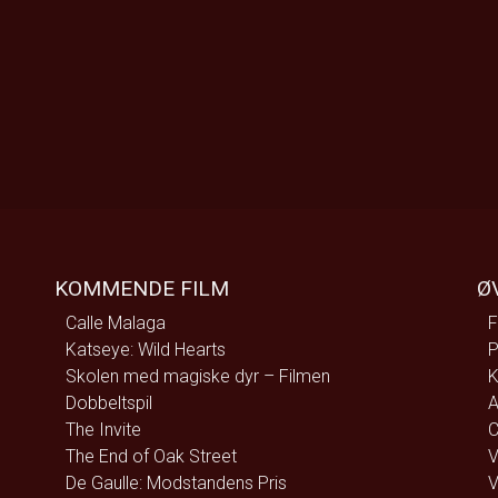
KOMMENDE FILM
Ø
Calle Malaga
F
Katseye: Wild Hearts
P
Skolen med magiske dyr – Filmen
K
Dobbeltspil
A
The Invite
C
The End of Oak Street
V
De Gaulle: Modstandens Pris
V