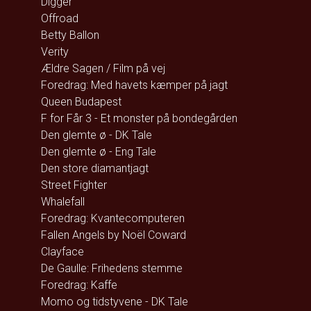
Digger
Offroad
Betty Ballon
Verity
Ældre Sagen / Film på vej
Foredrag: Med havets kæmper på jagt
Queen Budapest
F for Får 3 - Et monster på bondegården
Den glemte ø - DK Tale
Den glemte ø - Eng Tale
Den store diamantjagt
Street Fighter
Whalefall
Foredrag: Kvantecomputeren
Fallen Angels by Noël Coward
Clayface
De Gaulle: Frihedens stemme
Foredrag: Kaffe
Momo og tidstyvene - DK Tale