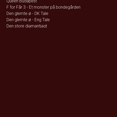
Queen Budapest
F for Får 3 - Et monster på bondegården
Den glemte ø - DK Tale
Den glemte ø - Eng Tale
Den store diamantjagt
Street Fighter
Whalefall
Foredrag: Kvantecomputeren
Fallen Angels by Noël Coward
Clayface
De Gaulle: Frihedens stemme
Foredrag: Kaffe
Momo og tidstyvene - DK Tale
Godzilla Minus Zero
Wild Horse Nine
How to Rob a Bank
Foredrag: Tang
The Hunger Games: Sunrise on the Reaping
Focker In-Law