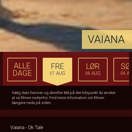
VAIANA
ALLE
FRE
LØR
SØ
DAGE
AUG
AUG
A
07
08
09
Vælg dato herover og derefter klik på det tidspunkt du ønsker
at se filmen nedenfor. Find mere information om filmen
længere nede på siden.
Vaiana - Dk Tale