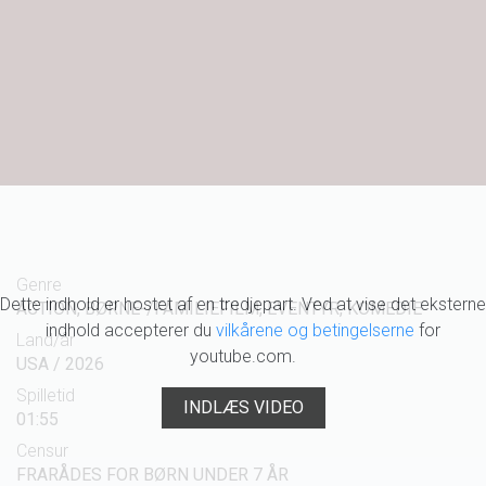
Genre
Dette indhold er hostet af en tredjepart. Ved at vise det eksterne
ACTION, BØRNE-/FAMILIEFILM, EVENTYR, KOMEDIE
indhold accepterer du
vilkårene og betingelserne
for
Land/år
youtube.com.
USA / 2026
Spilletid
INDLÆS VIDEO
01:55
Censur
FRARÅDES FOR BØRN UNDER 7 ÅR