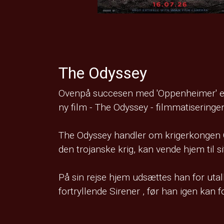
The Odyssey
Ovenpå succesen med 'Oppenheimer' er
ny film - The Odyssey - filmmatisering
The Odyssey handler om krigerkongen O
den trojanske krig, kan vende hjem til s
På sin rejse hjem udsættes han for utall
fortryllende Sirener , før han igen kan