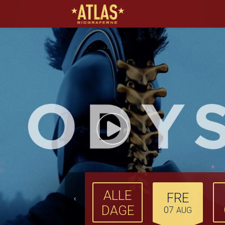
ATLAS Biograferne
ALLE
FRE
‹
DAGE
07
AUG