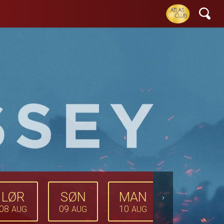
LØR
SØN
MAN
TIRS
›
08
09
10
11
AUG
AUG
AUG
AUG