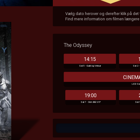
Vælg dato herover og derefter klik på det
Find mere information om filmen længere
The Odyssey
14:15
Sal 5 - Guld og Velour
Sal 2 
CINEMA
LED Sal 
19:00
Sal 7 - Den Blå VIP
Sal 