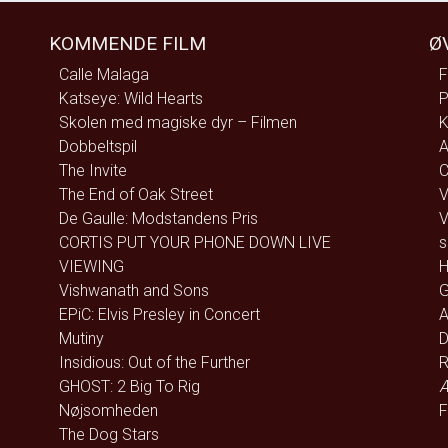
KOMMENDE FILM
Ø
Calle Malaga
F
Katseye: Wild Hearts
P
Skolen med magiske dyr – Filmen
K
Dobbeltspil
A
The Invite
C
The End of Oak Street
V
De Gaulle: Modstandens Pris
V
CORTIS PUT YOUR PHONE DOWN LIVE
s
VIEWING
H
Vishwanath and Sons
G
EPiC: Elvis Presley in Concert
A
Mutiny
D
Insidious: Out of the Further
R
GHOST: 2 Big To Rig
Æ
Nøjsomheden
F
The Dog Stars