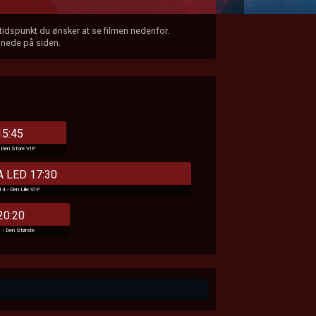
 tidspunkt du ønsker at se filmen nedenfor.
 nede på siden.
15:45
- Den Store VIP
 LED 17:30
4 - Den Lille VIP
20:20
1 - Den Største