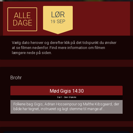
LØR
ALLE
DAGE
SEP
19
Vælg dato herover og derefter klik på det tidspunkt du ønsker
at se filmen nedenfor. Find mere information om filmen
længere nede på siden.
Brohr
Mød Gigis 14:30
Sal 1 - Den Største
Folkene bag Gigis, Adrian Hosseinpour og Malthe Kibsgaard, der
både har tegnet, instrueret og lagt stemme til mange af
karaktererne, kommer herned og indleder filmen.