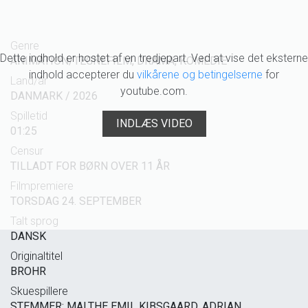
Genre
Dette indhold er hostet af en tredjepart. Ved at vise det eksterne
ANIMATION/TEGNEFILM, DRAMA, KOMEDIE
indhold accepterer du
vilkårene og betingelserne
for
Land/år
youtube.com.
DANMARK / 2026
Spilletid
INDLÆS VIDEO
01:25
Censur
TILLADT FOR BØRN OVER 11 ÅR
Filmpremiere
TORSDAG 24. SEPTEMBER
Talt sprog
DANSK
Originaltitel
BROHR
Skuespillere
STEMMER: MALTHE EMIL KIBSGAARD, ADRIAN