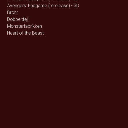
Avengers: Endgame (rerelease) - 3D
Brohr
Dobbeltfejl
Monsterfabrikken
Heart of the Beast
LINKIN PARK: UNSHATTER
Digger
Offroad
Betty Ballon
Verity
Ældre Sagen / Film på vej
Foredrag: Med havets kæmper på jagt
Queen Budapest
F for Får 3 - Et monster på bondegården
Den glemte ø - DK Tale
Den glemte ø - Eng Tale
Den store diamantjagt
Street Fighter