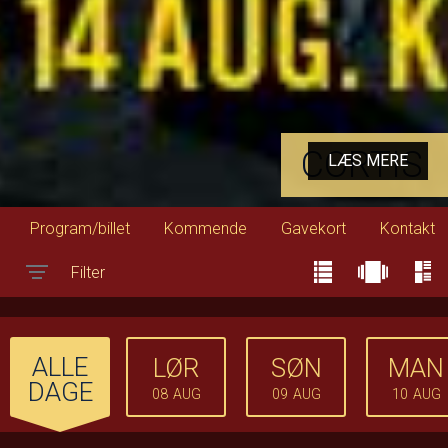
CORTIS
LÆS MERE
Program/billet
Kommende
Gavekort
Kontakt
Filter
Toggle navigation
ALLE
LØR
SØN
MAN
DAGE
08
AUG
09
AUG
10
AUG