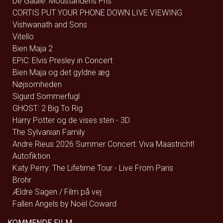
De Gaulle: Modstandens Pris
CORTIS PUT YOUR PHONE DOWN LIVE VIEWING
Vishwanath and Sons
Vitello
Bien Maja 2
EPiC: Elvis Presley in Concert
Bien Maja og det gyldne æg
Nøjsomheden
Sigurd Sommerfugl
GHOST: 2 Big To Rig
Harry Potter og de vises sten - 3D
The Sylvanian Family
Andre Rieus 2026 Summer Concert: Viva Maastricht!
Autofiktion
Katy Perry: The Lifetime Tour - Live From Paris
Brohr
Ældre Sagen / Film på vej
Fallen Angels by Noël Coward
KOMMENDE FILM