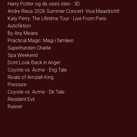
Harry Potter og de vises sten - 3D
Andre Rieus 2026 Summer Concert: Viva Maastricht!
Katy Perry: The Lifetime Tour - Live From Paris
Autofiktion
By Any Means
Practical Magic: Magi i familien
Superhunden Charlie
Spa Weekend
Dont Look Back in Anger
Coyote vs. Acme - Eng Tale
Rivals of Amziah King
Pressure
Coyote vs. Acme - Dk Tale
Resident Evil
Runner
The Uprising
Jhinge Dau 2
Avengers: Endgame (rerelease) - 2D
Avengers: Endgame (rerelease) - 3D