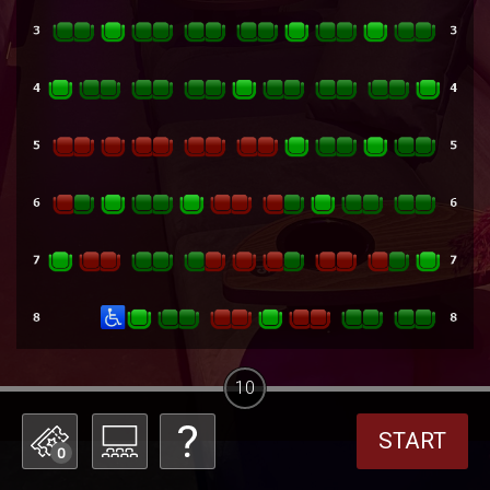
10
START
0