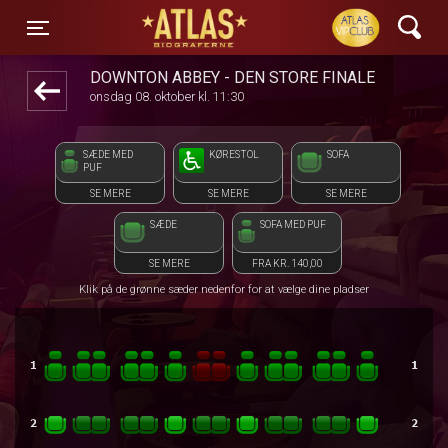
ATLAS Biograferne
front03-cc 091238
Toggle navigation
DOWNTON ABBEY - DEN STORE FINALE
onsdag 08. oktober kl. 11:30
SÆDE MED
KØRESTOL
SOFA
PUF
SE MERE
SE MERE
SE MERE
SÆDE
SOFA MED PUF
SE MERE
FRA KR. 140,00
Klik på de grønne sæder nedenfor for at vælge dine pladser