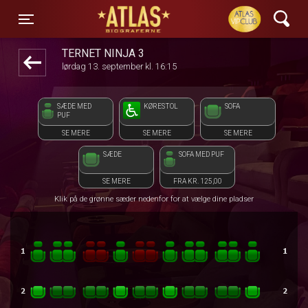
ATLAS Biograferne
front05-temp 125620
Toggle navigation
TERNET NINJA 3
lørdag 13. september kl. 16:15
SÆDE MED
KØRESTOL
SOFA
PUF
SE MERE
SE MERE
SE MERE
SÆDE
SOFA MED PUF
SE MERE
FRA KR. 125,00
Klik på de grønne sæder nedenfor for at vælge dine pladser