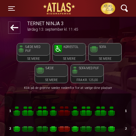
ATLAS Biograferne
front05-temp 105756
Toggle navigation
TERNET NINJA 3
lørdag 13. september kl. 11:45
SÆDE MED
KØRESTOL
SOFA
PUF
SE MERE
SE MERE
SE MERE
SÆDE
SOFA MED PUF
SE MERE
FRA KR. 125,00
Klik på de grønne sæder nedenfor for at vælge dine pladser