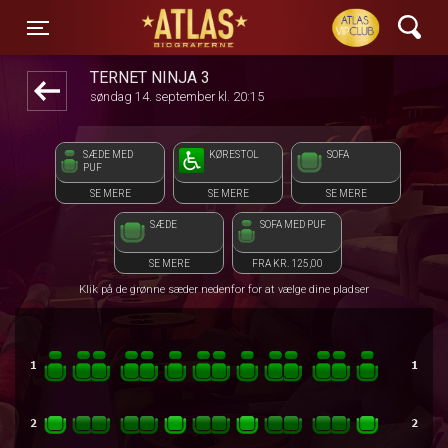
ATLAS Biograferne
front05-temp 125919
Toggle navigation
TERNET NINJA 3
søndag 14. september kl. 20:15
SÆDE MED
KØRESTOL
SOFA
PUF
SE MERE
SE MERE
SE MERE
SÆDE
SOFA MED PUF
SE MERE
FRA KR. 125,00
Klik på de grønne sæder nedenfor for at vælge dine pladser