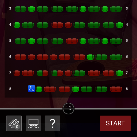
10
START
0