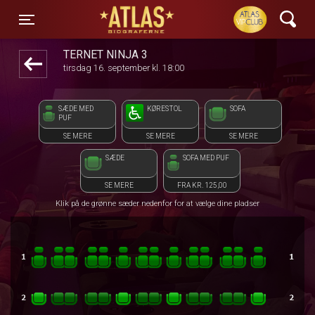
ATLAS Biograferne
front05-temp 080240
Toggle navigation
TERNET NINJA 3
tirsdag 16. september kl. 18:00
SÆDE MED
KØRESTOL
SOFA
PUF
SE MERE
SE MERE
SE MERE
SÆDE
SOFA MED PUF
SE MERE
FRA KR. 125,00
Klik på de grønne sæder nedenfor for at vælge dine pladser