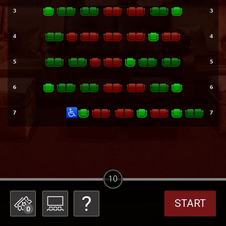
10
START
0