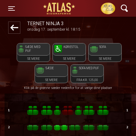
ATLAS Biograferne
front05-temp 065909
Toggle navigation
TERNET NINJA 3
onsdag 17. september kl. 18:15
SÆDE MED
KØRESTOL
SOFA
PUF
SE MERE
SE MERE
SE MERE
SÆDE
SOFA MED PUF
SE MERE
FRA KR. 125,00
Klik på de grønne sæder nedenfor for at vælge dine pladser