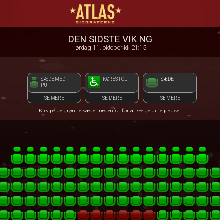
ATLAS Biograferne
1step-front02 095119
DEN SIDSTE VIKING
lørdag 11. oktober kl. 21:15
SÆDE MED
KØRESTOL
SÆDE
PUF
SE MERE
SE MERE
SE MERE
Klik på de grønne sæder nedenfor for at vælge dine pladser