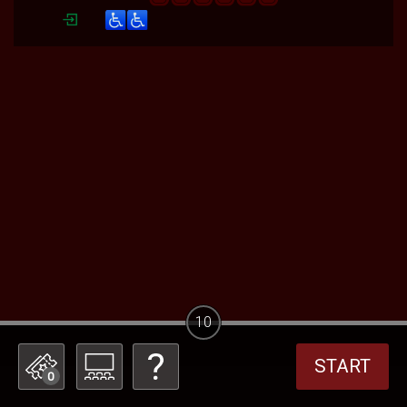
10
START
0