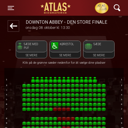
ATLAS Biograferne
1step-front02 042740
Toggle navigation
DOWNTON ABBEY - DEN STORE FINALE
onsdag 08. oktober kl. 13:30
SÆDE MED
KØRESTOL
SÆDE
PUF
SE MERE
SE MERE
SE MERE
Klik på de grønne sæder nedenfor for at vælge dine pladser