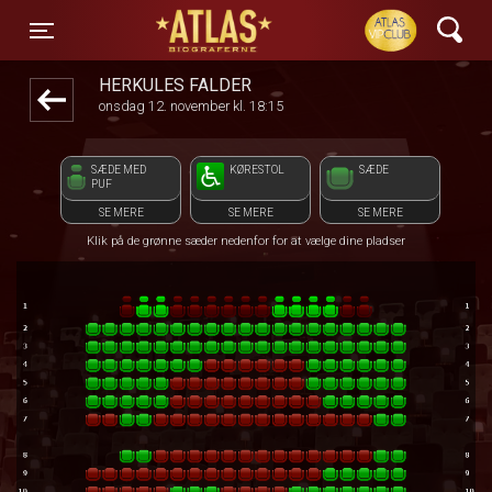
ATLAS Biograferne
front03-cc 112711
Toggle navigation
HERKULES FALDER
onsdag 12. november kl. 18:15
SÆDE MED
KØRESTOL
SÆDE
PUF
SE MERE
SE MERE
SE MERE
Klik på de grønne sæder nedenfor for at vælge dine pladser