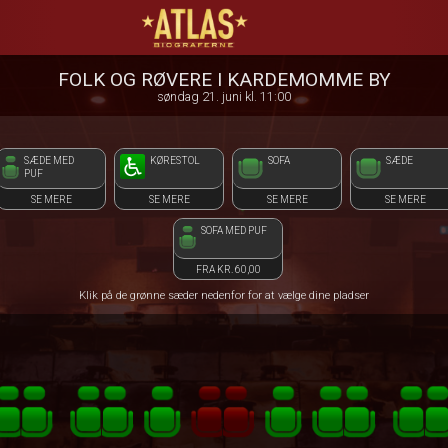
ATLAS Biograferne
1step-front02 054059
FOLK OG RØVERE I KARDEMOMME BY
søndag 21. juni kl. 11:00
SÆDE MED
KØRESTOL
SOFA
SÆDE
PUF
SE MERE
SE MERE
SE MERE
SE MERE
SOFA MED PUF
FRA KR. 60,00
Klik på de grønne sæder nedenfor for at vælge dine pladser