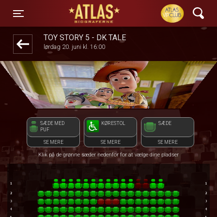
ATLAS Biograferne
1step-front02 063354
Toggle navigation
TOY STORY 5 - DK TALE
lørdag 20. juni kl. 16:00
SÆDE MED
KØRESTOL
SÆDE
PUF
SE MERE
SE MERE
SE MERE
Klik på de grønne sæder nedenfor for at vælge dine pladser