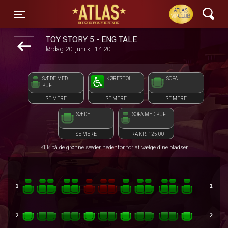
ATLAS Biograferne
front05-temp 123850
Toggle navigation
TOY STORY 5 - ENG TALE
lørdag 20. juni kl. 14:20
SÆDE MED
KØRESTOL
SOFA
PUF
SE MERE
SE MERE
SE MERE
SÆDE
SOFA MED PUF
SE MERE
FRA KR. 125,00
Klik på de grønne sæder nedenfor for at vælge dine pladser