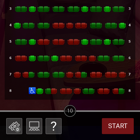
10
START
0