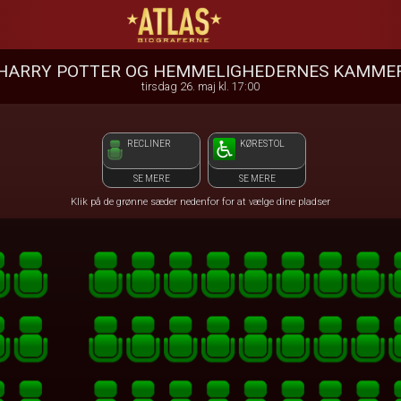
ATLAS Biograferne
front05-temp 015855
HARRY POTTER OG HEMMELIGHEDERNES KAMME
tirsdag 26. maj kl. 17:00
RECLINER
KØRESTOL
SE MERE
SE MERE
Klik på de grønne sæder nedenfor for at vælge dine pladser